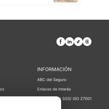
INFORMACIÓN
ABC del Seguro
tos
Enlaces de Interés
Política SIG
/
SGS
/
ISO 27001
quietudes