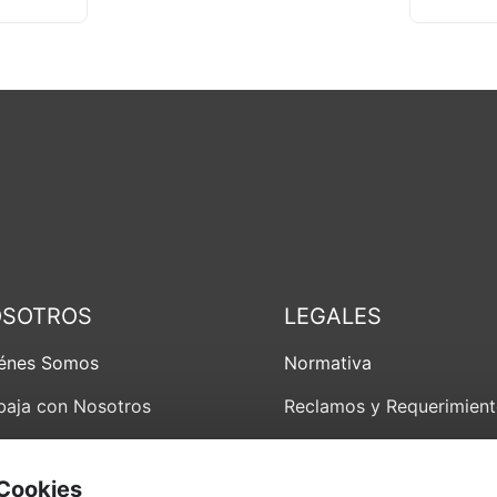
SOTROS
LEGALES
énes Somos
Normativa
baja con Nosotros
Reclamos y Requerimien
anzas Internacionales
Libro de Reclamaciones
 Cookies
íticas de Privacidad
Buzón de Denuncias e In