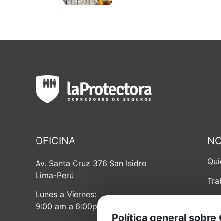
OFICINA
NO
Qui
Av. Santa Cruz 376 San Isidro
Lima-Perú
Tra
Lunes a Viernes:
Ali
9:00 am a 6:00pm
Política general sobre
Pol